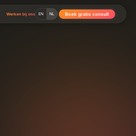
Boek gratis consult
Werken bij ons
EN
NL