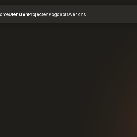
ome
Diensten
Projecten
PogoBot
Over ons