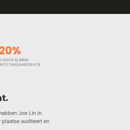
–20%
G DOOR SLIMME
NTSTANDAARDISATIE
t.
hebben Joe Lin in
 plaatse auditeert en