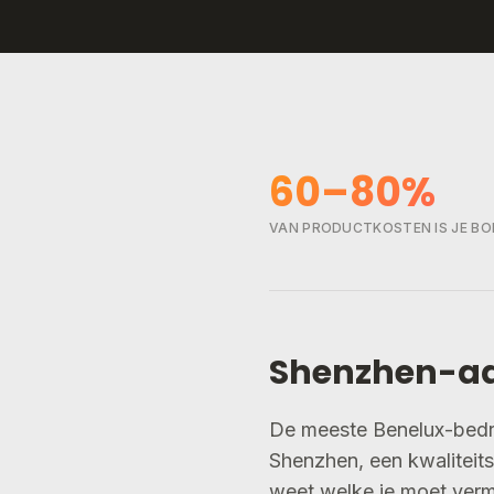
60–80%
VAN PRODUCTKOSTEN IS JE B
Shenzhen-aan
De meeste Benelux-bedrij
Shenzhen, een kwaliteitsi
weet welke je moet vermi