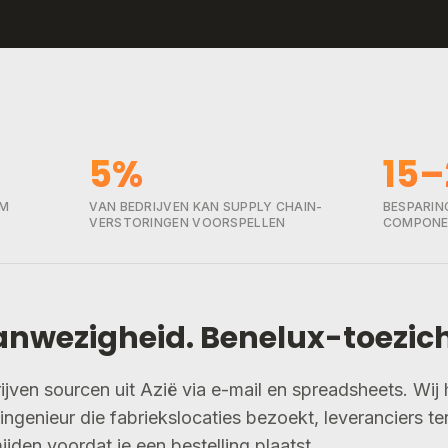
5%
15
OM
VAN BEDRIJVEN KAN SUPPLY CHAIN-
BESPARIN
VERSTORINGEN VOORSPELLEN
COMPONE
wezigheid. Benelux-toezich
ven sourcen uit Azië via e-mail en spreadsheets. Wij 
ngenieur die fabriekslocaties bezoekt, leveranciers ter
jden voordat je een bestelling plaatst.