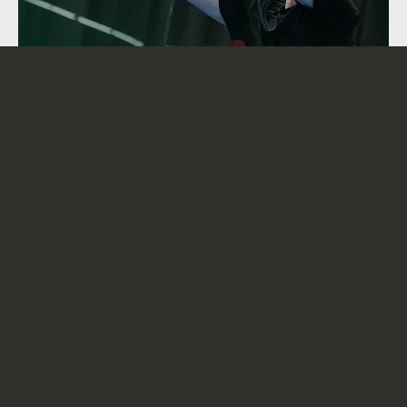
De slagclassificatie is een van de technisch
interessantste onderdelen van het product. Een
algoritme leren om een lob te onderscheiden van een
vlakke drive of een slice, op basis van ruwe IMU-