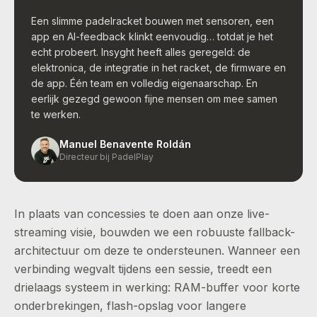
Een slimme padelracket bouwen met sensoren, een
app en AI-feedback klinkt eenvoudig… totdat je het
echt probeert. Insyght heeft alles geregeld: de
elektronica, de integratie in het racket, de firmware en
de app. Één team en volledig eigenaarschap. En
eerlijk gezegd gewoon fijne mensen om mee samen
te werken.
Manuel Benavente Roldán
Directeur bij PadelPlay
In plaats van concessies te doen aan onze live-
streaming visie, bouwden we een robuuste fallback-
architectuur om deze te ondersteunen. Wanneer een
verbinding wegvalt tijdens een sessie, treedt een
drielaags systeem in werking: RAM-buffer voor korte
onderbrekingen, flash-opslag voor langere